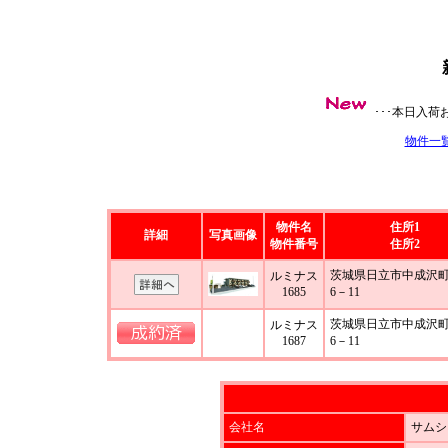
･･･本日入
物件一
物件名
住所1
詳細
写真画像
物件番号
住所2
茨城県日立市中成沢町
ルミナス
1685
6－11
茨城県日立市中成沢町
ルミナス
1687
6－11
会社名
サムシ