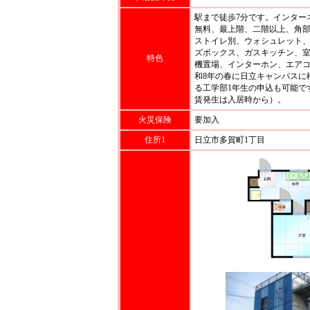
駅まで徒歩7分です。インター
無料、最上階、二階以上、角
ストイレ別、ウォシュレット
ズボックス、ガスキッチン、
特色
機置場、インターホン、エア
和8年の春に日立キャンパスに
る工学部1年生の申込も可能で
賃発生は入居時から）。
火災保険
要加入
住所1
日立市多賀町1丁目