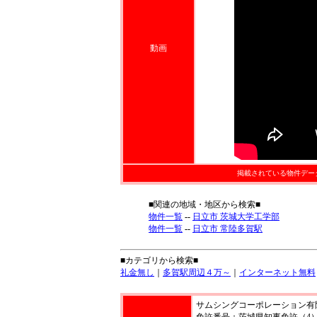
動画
掲載されている物件デー
■関連の地域・地区から検索■
物件一覧
--
日立市 茨城大学工学部
物件一覧
--
日立市 常陸多賀駅
■カテゴリから検索■
礼金無し
｜
多賀駅周辺４万～
｜
インターネット無料
サムシングコーポレーション有
免許番号：茨城県知事免許（4）第