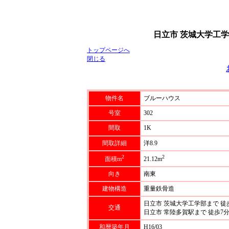
日立市 茨城大学工学
トップページへ
閉じる
物件名
ブルーハウス
号室
302
間取
1K
間取詳細
洋8.9
2
2
面積m
21.12m
向き
南東
建物構造
重量鉄骨造
日立市 茨城大学工学部まで 徒歩
交通
日立市 常陸多賀駅まで 徒歩7
和暦築年月
H16/03