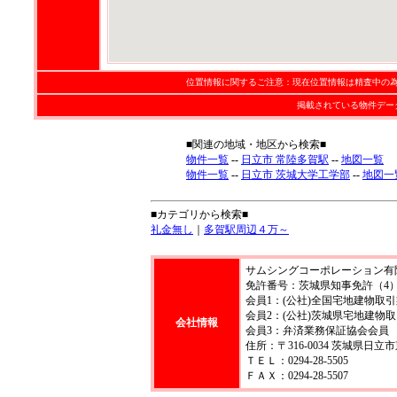
位置情報に関するご注意：現在位置情報は精査中の
掲載されている物件デー
■関連の地域・地区から検索■
物件一覧
--
日立市 常陸多賀駅
--
地図一覧
物件一覧
--
日立市 茨城大学工学部
--
地図一
■カテゴリから検索■
礼金無し
｜
多賀駅周辺４万～
サムシングコーポレーション有
免許番号：茨城県知事免許（4）第
会員1：(公社)全国宅地建物取
会員2：(公社)茨城県宅地建物
会社情報
会員3：弁済業務保証協会会員
住所：〒316-0034 茨城県日立市
ＴＥＬ：0294-28-5505
ＦＡＸ：0294-28-5507