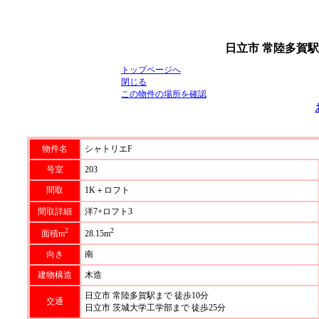
日立市 常陸多賀駅
トップページへ
閉じる
この物件の場所を確認
物件名
シャトリエF
号室
203
間取
1K＋ロフト
間取詳細
洋7+ロフト3
2
2
面積m
28.15m
向き
南
建物構造
木造
日立市 常陸多賀駅まで 徒歩10分
交通
日立市 茨城大学工学部まで 徒歩25分