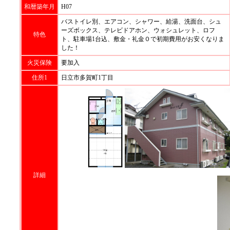
和暦築年月
H07
バストイレ別、エアコン、シャワー、給湯、洗面台、シュ
ーズボックス、テレビドアホン、ウォシュレット、ロフ
特色
ト、駐車場1台込、敷金・礼金０で初期費用がお安くなりま
した！
火災保険
要加入
住所1
日立市多賀町1丁目
詳細